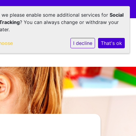
@skovv.nl
Inloggen op Social Schools |
d we please enable some additional services for
Social
Tracking
? You can always change or withdraw your
ater.
ol
Ouders
Foto's
Contact
hoose
I decline
That's ok