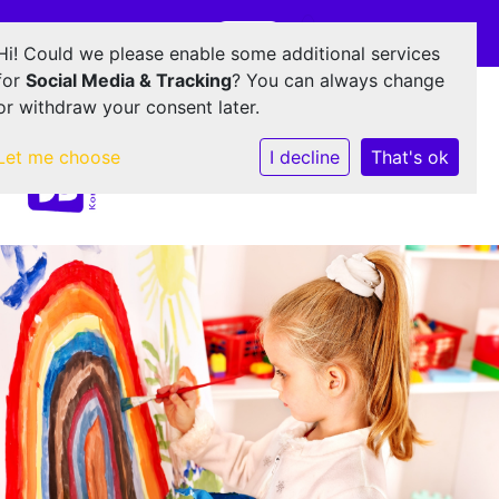
Onderdeel van
E-mailadres
Hi! Could we please enable some additional services
for
Social Media & Tracking
? You can always change
or withdraw your consent later.
Let me choose
I decline
That's ok